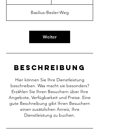
S
t
Basilius-Besler-Weg
d
Weiter
Beschreibung
Hier können Sie Ihre Dienstleistung
beschreiben. Was macht sie besonders?
Erzählen Sie Ihren Besuchern über Ihre
Angebote, Verfügbarkeit und Preise. Eine
gute Beschreibung gibt Ihren Besuchern
einen zusätzlichen Anreiz, Ihre
Dienstleistung zu buchen.